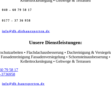
Kellertrockenlegung • Gehwege & Terrassen
040 – 60 79 58 17
0177 – 37 36 958
info@db-diebauexperten.de
Unsere Dienstleistungen:
schutzarbeiten • Flachdachausbesserung • Dachreinigung & Versiegel
Fassadenreinigung Fassadenversiegelung • Schornsteinausbesserung •
Kellertrockenlegung • Gehwege & Terrassen
60 79 58 17
-3736958
info@db-bauexperten.de