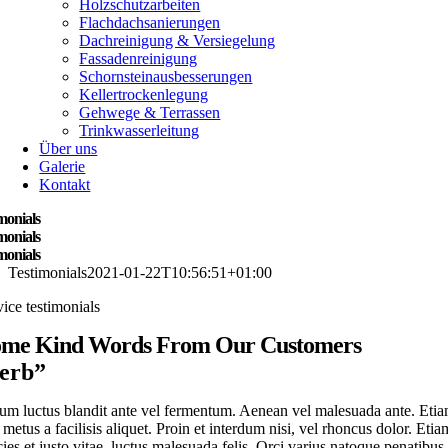
Holzschutzarbeiten
Flachdachsanierungen
Dachreinigung & Versiegelung
Fassadenreinigung
Schornsteinausbesserungen
Kellertrockenlegung
Gehwege & Terrassen
Trinkwasserleitung
Über uns
Galerie
Kontakt
monials
monials
monials
Testimonials
2021-01-22T10:56:51+01:00
vice testimonials
ome Kind Words From Our Customers
erb”
lum luctus blandit ante vel fermentum. Aenean vel malesuada ante. Eti
 metus a facilisis aliquet. Proin et interdum nisi, vel rhoncus dolor. Etia
icies et justo vitae, luctus malesuada felis. Orci varius natoque penatibus 