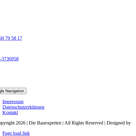
Doberaner Weg 4
22143 Hamburg
Zentrale / Büro:
60 79 58 17
Mobil:
-3736958
Öffnungszeiten:
Mo. bis Do. 07:00 – 16:00 Uhr
Freitags 07:00 – 13:00 Uhr
gle Navigation
Impressum
Datenschutzerklärung
Kontakt
pyright 2026 | Die Bauexperten | All Rights Reserved | Designed by
Page load link