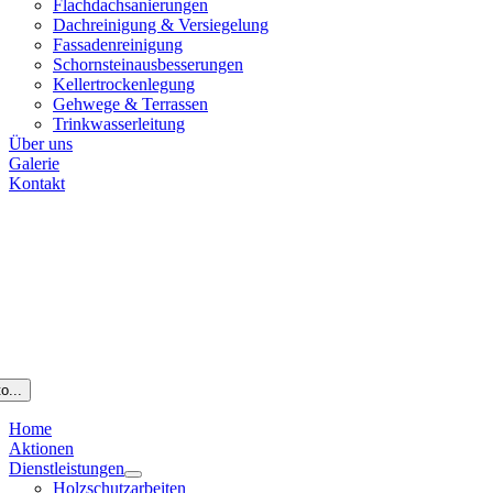
Flachdachsanierungen
Dachreinigung & Versiegelung
Fassadenreinigung
Schornsteinausbesserungen
Kellertrockenlegung
Gehwege & Terrassen
Trinkwasserleitung
Über uns
Galerie
Kontakt
o...
Home
Aktionen
Dienstleistungen
Holzschutzarbeiten