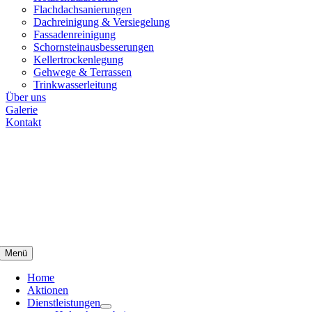
Flachdachsanierungen
Dachreinigung & Versiegelung
Fassadenreinigung
Schornsteinausbesserungen
Kellertrockenlegung
Gehwege & Terrassen
Trinkwasserleitung
Über uns
Galerie
Kontakt
Menü
Home
Aktionen
Dienstleistungen